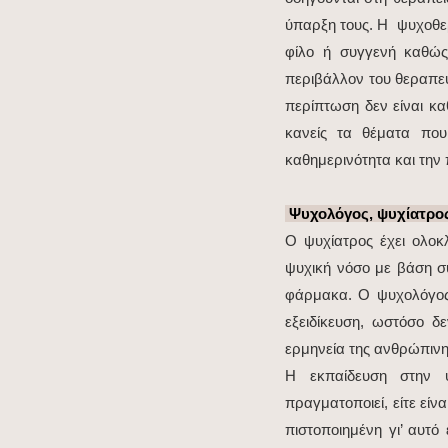
ύπαρξη τους. Η ψυχοθερ
φίλο ή συγγενή καθώς
περιβάλλον του θεραπευ
περίπτωση δεν είναι κα
κανείς τα θέματα πο
καθημερινότητα και την 
Ψυχολόγος, ψυχίατρο
Ο ψυχίατρος έχει ολοκλ
ψυχική νόσο με βάση σ
φάρμακα. Ο ψυχολόγος 
εξειδίκευση, ωστόσο δε
ερμηνεία της ανθρώπιν
Η εκπαίδευση στην ψ
πραγματοποιεί, είτε είν
πιστοποιημένη γι’ αυτό