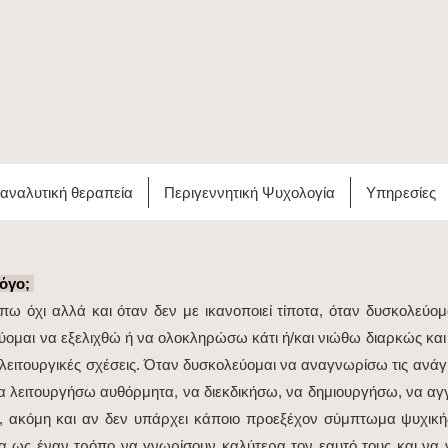
αναλυτική θεραπεία
Περιγεννητική Ψυχολογία
Υπηρεσίες
λόγο;
ω όχι αλλά και όταν δεν με ικανοποιεί τίποτα, όταν δυσκολεύομα
ομαι να εξελιχθώ ή να ολοκληρώσω κάτι ή/και νιώθω διαρκώς και
λειτουργικές σχέσεις. Όταν δυσκολεύομαι να αναγνωρίσω τις ανά
α λειτουργήσω αυθόρμητα, να διεκδικήσω, να δημιουργήσω, να αγγ
ς, ακόμη και αν δεν υπάρχει κάποιο προεξέχον σύμπτωμα ψυχική
ία ως έναν τρόπο να γνωρίσουν καλύτερα τον εαυτό τους και να