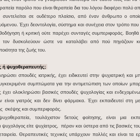
απεία παρόλο που είναι θεραπεία δια του λόγου διαφέρει πολύ απ
 συντελείται σε ουδέτερο πλαίσιο, από έναν άνθρωπο ο οποί
όμενου. Έχει δεοντολογία, σύστημα και συνέχεια στον τρόπο που α
θοδήγηση ή κριτική ούτε παρέχει συνταγές συμπεριφοράς. Βοηθά
υ τον δυσκολεύουν ώστε να καταλάβει από πού πηγάζουν κα
ποιότητα της ζωής του.
ς ή ψυχοθεραπευτής;
ηρώσει σπουδές ιατρικής, έχει ειδικευτεί στην ψυχιατρική και μπ
υγκεκριμένα συμπτώματα για την αντιμετώπιση των οποίων μπορ
έχει ολοκληρώσει βασικές σπουδές ψυχολογίας και ενδεχομένως
ν είναι γιατρός και δεν δίνει φάρμακα. Έχει εκπαιδευτεί στη μ
ης σκέψης και συμπεριφοράς.
υχοθεραπεία, τουλάχιστον 5ετούς φοίτησης, είναι μια εκπ
αι ψυχολόγος είτε ψυχίατρος, πέραν και ύστερα από τις βασικές τ
 εταιρεία. Θεραπευτικές τεχνικές υπάρχουν πολλές και είναι τα ε